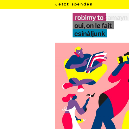
Jetzt spenden
l​
p
d​
h​