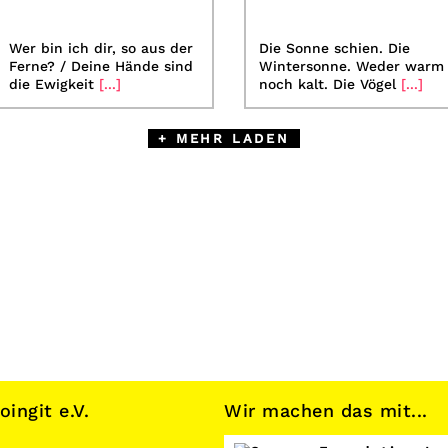
Wer bin ich dir, so aus der
Die Sonne schien. Die
Ferne? / Deine Hände sind
Wintersonne. Weder warm
die Ewigkeit
[...]
noch kalt. Die Vögel
[...]
+ MEHR LADEN
ngit e.V.
Wir machen das mit...