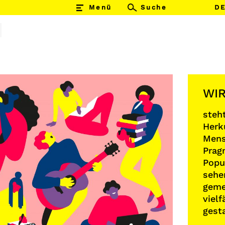
Menü
Suchen
DE
SUCHEN
nach:
​
WI
steht
Herk
Mens
Prag
Popu
sehe
geme
vielf
gest