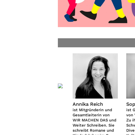
-Gosau
Dellair Youssef
Annika Reich
Sop
rin,
ist Autor und
ist Mitgründerin und
ist 
ikerin
Regisseur aus
Gesamtleiterin von
von
rem
Damaskus, er hat
WIR MACHEN DAS und
Zu i
mehrere Spielfilme
Weiter Schreiben. Sie
Sch
ert
gedreht und vier
schreibt Romane und
Dive