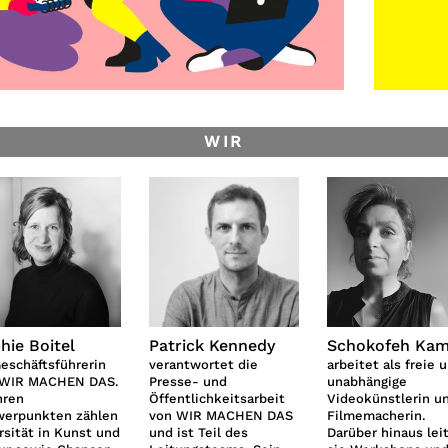
WIR
hie Boitel
Patrick Kennedy
Schokofeh Kam
Geschäftsführerin
verantwortet die
arbeitet als freie 
 WIR MACHEN DAS.
Presse- und
unabhängige
hren
Öffentlichkeitsarbeit
Videokünstlerin u
werpunkten zählen
von WIR MACHEN DAS
Filmemacherin.
rsität in Kunst und
und ist Teil des
Darüber hinaus lei