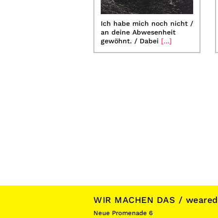
Ich habe mich noch nicht /
an deine Abwesenheit
gewöhnt. / Dabei
[...]
WIR MACHEN DAS / wearedoi
Neue Promenade 6