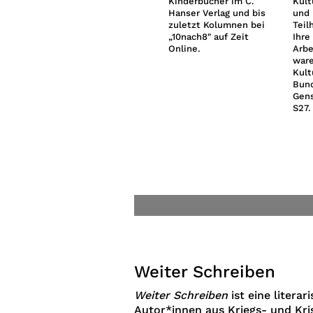
Bücher veröffentlicht.
Kinderbücher im C.
Kult
Er lebt in Berlin. Für
Hanser Verlag und bis
und
unser Programm
zuletzt Kolumnen bei
Teil
Weiter Schreiben
„10nach8" auf Zeit
Ihre
lektoriert er die
Online.
Arbe
arabischen Texte.
ware
Kult
Bund
Gens
S27.
Weiter Schreiben
Weiter Schreiben
ist eine litera
Autor*innen aus Kriegs- und Kri