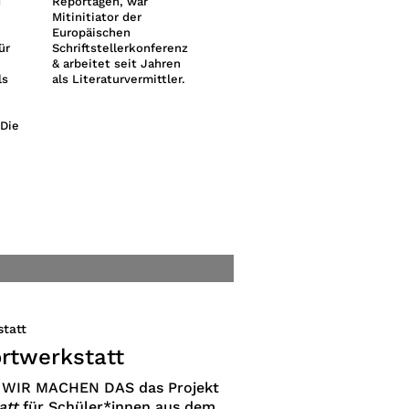
d
Reportagen, war
MACHEN DAS
Kunst
Mitinitiator der
übernimmt sie das
in Be
Europäischen
Projektmanagement
Bilda
ür
Schriftstellerkonferenz
von Weiter Schreiben
Liter
& arbeitet seit Jahren
und Pipe Up!
gearb
ls
als Literaturvermittler.
Auss
mitbe
Rolls
 Die
ortwerkstatt
 WIR MACHEN DAS das Projekt
att
für Schüler*innen aus dem