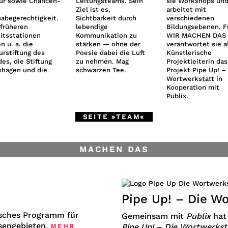
ur sowie Chancen-
Leitungsteams. Sein
sie Workshops un
Ziel ist es,
arbeitet mit
habegerechtigkeit.
Sichtbarkeit durch
verschiedenen
 früheren
lebendige
Bildungsebenen. F
itsstationen
Kommunikation zu
WIR MACHEN DAS
n u. a. die
stärken — ohne der
verantwortet sie a
urstiftung des
Poesie dabei die Luft
Künstlerische
es, die Stiftung
zu nehmen. Mag
Projektleiterin das
hagen und die
schwarzen Tee.
Projekt Pipe Up! –
Wortwerkstatt in
Kooperation mit
Publix.
SEITE »TEAM«
MACHEN DAS
Pipe Up! – Die W
risches Programm für
Gemeinsam mit
Publix
hat
sengebieten.
Pipe Up! – Die Wortwerkst
MEHR