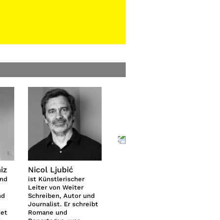
iz
Nicol Ljubić
Kira Dell
Mari
und
ist Künstlerischer
Kira Dell ist Kuratorin
ist B
Leiter von Weiter
und Kulturmanagerin
Bildr
nd
Schreiben, Autor und
und betreibt den
manc
Journalist. Er schreibt
Berliner Projektraum
Proje
tet
Romane und
Neun Kelche. Für WIR
MACH