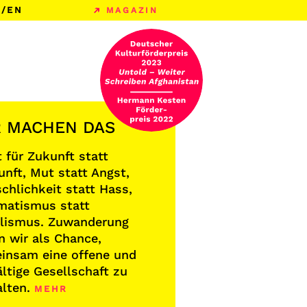
/
EN
MAGAZIN
R MACHEN DAS
 für Zukunft statt
unft, Mut statt Angst,
chlichkeit statt Hass,
matismus statt
lismus. Zuwanderung
n wir als Chance,
insam eine offene und
ältige Gesellschaft zu
alten.
MEHR