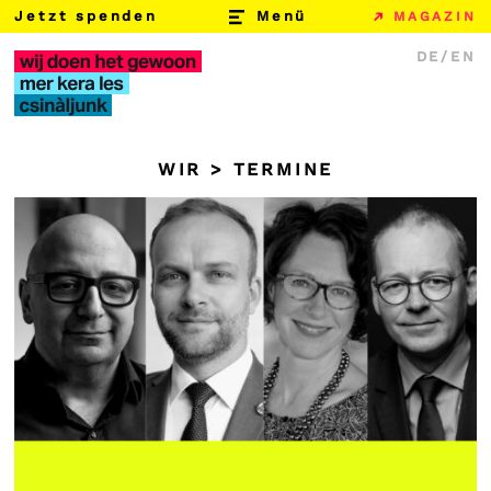
Jetzt spenden
Menü
MAGAZIN
DE/EN
b​
m​
h​
WIR >
TERMINE